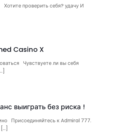
с Хотите проверить себя? удачу И
emed Casino X
ироваться Чувствуете ли вы себя
…]
анс выиграть без риска !
ино Присоединяйтесь к Admiral 777.
[…]