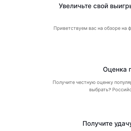
Увеличьте свой выигр
Приветствуем вас на обзоре на 
Оценка 
Получите честную оценку популя
выбрать? Российс
Получите удачу