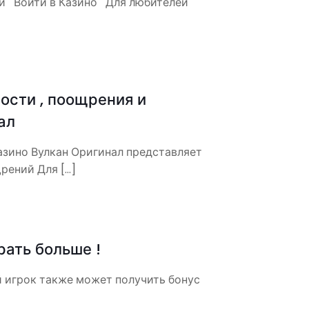
сии Войти в Казино Для любителей
ости , поощрения и
ал
азино Вулкан Оригинал представляет
щрений Для
[…]
рать больше !
 игрок также может получить бонус