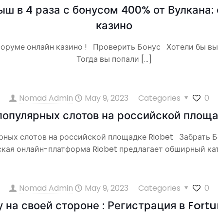
ыш в 4 раза с бонусом 400% от Вулкана:
казино
форуме онлайн казино ! Проверить Бонус Хотели бы вы 
Тогда вы попали
[…]
Nomad Admin
May 9, 2023
Categories
0
популярных слотов на российской площа
рных слотов на российской площадке Riobet Забрать Б
кая онлайн-платформа Riobet предлагает обширный ка
Nomad Admin
May 9, 2023
Categories
0
 на своей стороне : Регистрация в Fort