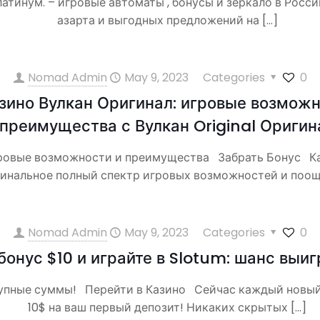
атинум. – игровые автоматы , бонусы и зеркало в Рос
азарта и выгодных предложений на
[…]
Nomad Admin
May 9, 2023
Categories
0
зино Вулкан Оригинал: игровые возможн
преимущества с Вулкан Original Оригин
 игровые возможности и преимущества Забрать Бонус К
гинальное полный спектр игровых возможностей и поо
Nomad Admin
May 9, 2023
Categories
0
бонус $10 и играйте в Slotum: шанс выиг
рупные суммы! Перейти в Казино Сейчас каждый новый
10$ на ваш первый депозит! Никаких скрытых
[…]