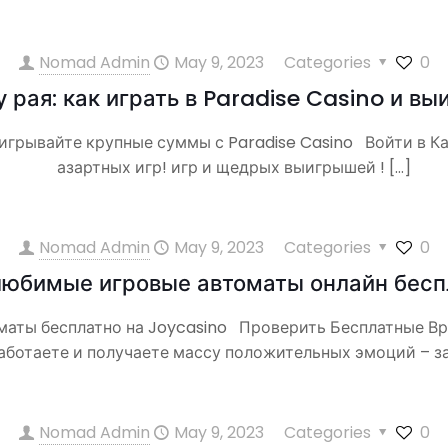
Nomad Admin
May 9, 2023
Categories
0
 рая: как играть в Paradise Casino и в
ыигрывайте крупные суммы с Paradise Casino Войти в 
азартных игр! игр и щедрых выигрышей !
[…]
Nomad Admin
May 9, 2023
Categories
0
любимые игровые автоматы онлайн беспл
оматы бесплатно на Joycasino Проверить Бесплатные 
аботаете и получаете массу положительных эмоций – з
Nomad Admin
May 9, 2023
Categories
0