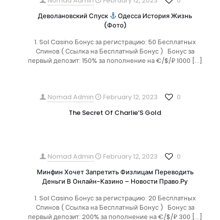
Nomad Admin
February 12, 2023
0
Деволановский Спуск
Одесса История Жизнь
(Фото)
1. Sol Casino Бонус за регистрацию: 50 Бесплатных
Спинов ( Ссылка на Бесплатный Бонус ) Бонус за
первый депозит: 150% за пополнение на €/$/₽ 1000
[…]
Nomad Admin
February 12, 2023
0
The Secret Of Charlie’S Gold
Nomad Admin
February 12, 2023
0
Минфин Хочет Запретить Физлицам Переводить
Деньги В Онлайн-Казино – Новости Право.Ру
1. Sol Casino Бонус за регистрацию: 20 Бесплатных
Спинов ( Ссылка на Бесплатный Бонус ) Бонус за
первый депозит: 200% за пополнение на €/$/₽ 300
[…]