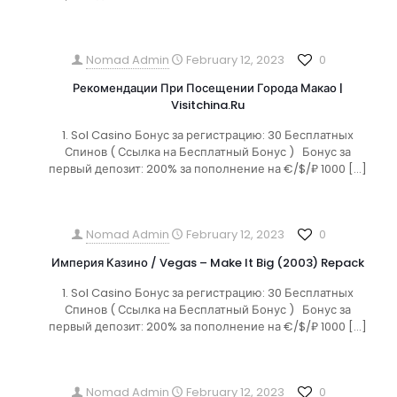
Nomad Admin
February 12, 2023
0
Рекомендации При Посещении Города Макао |
Visitchina.Ru
1. Sol Casino Бонус за регистрацию: 30 Бесплатных
Спинов ( Ссылка на Бесплатный Бонус ) Бонус за
первый депозит: 200% за пополнение на €/$/₽ 1000
[…]
Nomad Admin
February 12, 2023
0
Империя Казино / Vegas – Make It Big (2003) Repack
1. Sol Casino Бонус за регистрацию: 30 Бесплатных
Спинов ( Ссылка на Бесплатный Бонус ) Бонус за
первый депозит: 200% за пополнение на €/$/₽ 1000
[…]
Nomad Admin
February 12, 2023
0