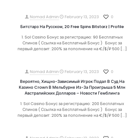
Nomad Admin
February 13, 2023
0
Битстарз На Русском, 20 Free Spins Bitstarz | Profile
1. Sol Casino Бонус за регистрацию: 90 Бесплатных
Спинов ( Ссылка на Бесплатный Бонус ) Бонус за
первый депозит: 200% за пополнение на €/$/₽ 500
[…]
Nomad Admin
February 13, 2023
0
Вероятно, Хищно-Зависимый Игрок Подал В Суд На
Казино Crown В Мельбурне Из-За Проигрыша 5 Млн
Австралийских Долларов – Новости Гемблинга
1. Sol Casino Бонус за регистрацию: 200 Бесплатных
Спинов ( Ссылка на Бесплатный Бонус ) Бонус за
первый депозит: 200% за пополнение на €/$/₽ 500
[…]