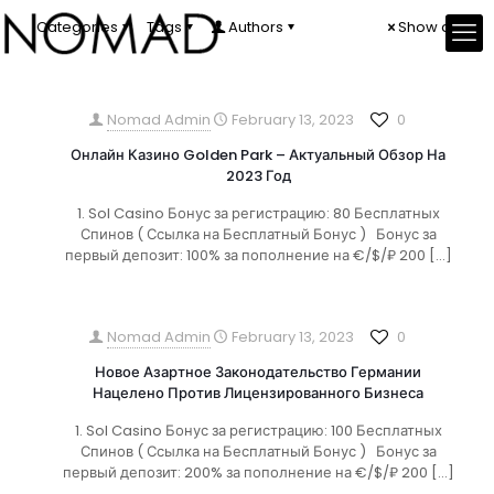
Categories
Tags
Authors
Show all
Nomad Admin
February 13, 2023
0
Онлайн Казино Golden Park – Актуальный Обзор На
2023 Год
1. Sol Casino Бонус за регистрацию: 80 Бесплатных
Спинов ( Ссылка на Бесплатный Бонус ) Бонус за
первый депозит: 100% за пополнение на €/$/₽ 200
[…]
Nomad Admin
February 13, 2023
0
Новое Азартное Законодательство Германии
Нацелено Против Лицензированного Бизнеса
1. Sol Casino Бонус за регистрацию: 100 Бесплатных
Спинов ( Ссылка на Бесплатный Бонус ) Бонус за
первый депозит: 200% за пополнение на €/$/₽ 200
[…]