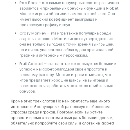
Ra’s Book – это самые популярных слотов различных
вариантов и прибыльных бонусных функций в Riobet.
Многие игроки обратились именно к ней. слот Она
имеет высокий коэффициент выигрыша и
прекрасную графику и звук.
Crazy Monkey – эта игра также популярна среди
азартных игроков. Многие игроки утверждают, что
она не только выгодна с точки зрения выигрышей,
но и очень увлекательна благодаря оригинальной
графике и интересным персонажам.
Fruit Cocktail – эта. слот также пользуется большим
успехом на Riobet благодаря своей простоте и
веселому фактору. Многие игроки отмечают, что
игра предлагает хорошие шансы на выигрыш и
возможность заработать множество прибыльных
бонусов.
Кроме этих трех слотов Но на Riobet есть еще много
интересного! популярных Игра пользуется большим
спросом среди игроков. Поэтому, если вы хотите
провести время с азартом и выиграть большие деньги,
обязательно попробуйте свои силы. в слотах на Riobet!