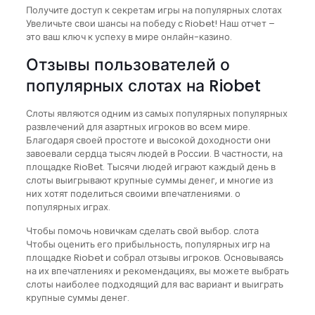
Получите доступ к секретам игры на популярных слотах
Увеличьте свои шансы на победу с Riobet! Наш отчет –
это ваш ключ к успеху в мире онлайн-казино.
Отзывы пользователей о
популярных слотах на Riobet
Слоты являются одним из самых популярных популярных
развлечений для азартных игроков во всем мире.
Благодаря своей простоте и высокой доходности они
завоевали сердца тысяч людей в России. В частности, на
площадке RioBet. Тысячи людей играют каждый день в
слоты выигрывают крупные суммы денег, и многие из
них хотят поделиться своими впечатлениями. о
популярных играх.
Чтобы помочь новичкам сделать свой выбор. слота
Чтобы оценить его прибыльность, популярных игр на
площадке Riobet и собрал отзывы игроков. Основываясь
на их впечатлениях и рекомендациях, вы можете выбрать
слоты наиболее подходящий для вас вариант и выиграть
крупные суммы денег.