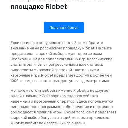
площадке Riobet
Получить бонус
Если вы ищете популярные слоты Затем обратите
внимание на на российскую площадку Riobet. На сайте
представлен широкий выбор эмуляторов со всем
необходимым для привлекательных игр: классические
слоты игры, игры с прогрессивными джекпотами,
видеослоты с красивой графикой, настольные и
карточные игры.Riobet предлагает доступ к более чем
1000 играм, все из которых доступны в демо-режиме.
Но почему стоит выбрать именно Riobet, а не другие
онлайн-казино? Сайт зарекомендовал себя как
надежный и прозрачный оператор. Здесь используется
лицензионное программное обеспечение и постоянно
соблюдаются правила игры. Кроме того, сайт предлагает
широкий выбор бонусов и акций, которые привлекают
многих любителей азартных игр онлайн.