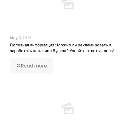
May 9, 2023
Полезная информация : Можно ли рекламировать и
заработать на казино Вулкан? Узнайте ответы здесь!
Read more