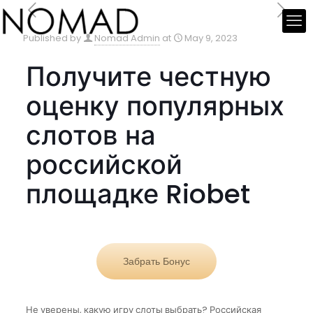
Published by
Nomad Admin
at
May 9, 2023
Получите честную
оценку популярных
слотов на
российской
площадке Riobet
Забрать Бонус
Не уверены, какую игру слоты выбрать? Российская