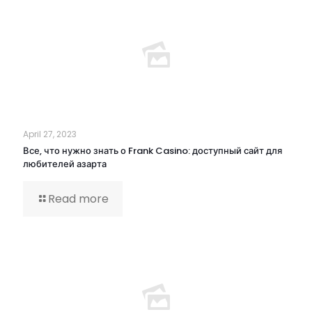
April 27, 2023
Все, что нужно знать о Frank Casino: доступный сайт для
любителей азарта
Read more