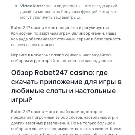
VideoSlots:
наши видеослоты – это всегда яркий
дизайн и множество бонусных функций, которые
могут увеличить ваш выигрыш.
Robet247 casino имеет лицензию и регулируется
Комиссией по азартным играм Великобритании. Наша
команда обеспечивает отличный сервис и безопасность
во всех аспектах игры.
Играйте в Robet247 casino сейчас и наслаждайтесь
выбором игр, который не оставит вас равнодушным.
Обзор Robet247 casino: где
скачать приложение для игры в
любимые слоты и настольные
игры?
Robet247 casino – это онлайн казино, которое
предлагает огромный выбор слотов, настольных игр и
других азартных развлечений. Но не только большой
выбор игр является преимуществом этого казино. Кроме
того, здесь есть бонусы и акции, которые обязательно