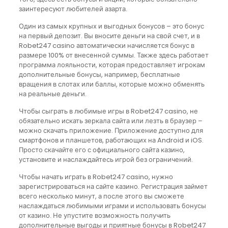
заинтересуют любителей азарта.
Один из самых крупных и выгодных бонусов – это бонус
на первый депозит. Вы вносите деньги на свой счет, и в
Robet247 casino автоматически начисляется бонус в
размере 100% от внесенной суммы. Также здесь работает
программа лояльности, которая предоставляет игрокам
дополнительные бонусы, например, бесплатные
вращения в слотах или баллы, которые можно обменять
на реальные деньги.
Чтобы сыграть в любимые игры в Robet247 casino, не
обязательно искать зеркала сайта или лезть в браузер –
можно скачать приложение. Приложение доступно для
смартфонов и планшетов, работающих на Android и iOS.
Просто скачайте его с официального сайта казино,
установите и наслаждайтесь игрой без ограничений.
Чтобы начать играть в Robet247 casino, нужно
зарегистрироваться на сайте казино. Регистрация займет
всего несколько минут, а после этого вы сможете
наслаждаться любимыми играми и использовать бонусы
от казино. Не упустите возможность получить
дополнительные выгоды и приятные бонусы в Robet247