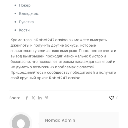
Покер.
Блекджек.
Рулетка.
Кости.
Кроме того, в Robet247 casino вы можете выиграть
джекпоты и получить другие бонусы, которые
значительно увеличат ваш выигрыш. Пополнение счета и
вывод выигрышей проходят максимально быстро и
безопасно, что позволяет игрокам наслаждаться игрой и
не думать о возможных проблемах с оплатой.
Присоединяйтесь к сообществу победителей и получите
свой крупный приз в Robet247 casino.
Share
0
Nomad Admin