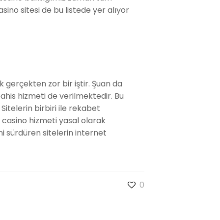
ino sitesi de bu listede yer alıyor
 gerçekten zor bir iştir. Şuan da
his hizmeti de verilmektedir. Bu
itelerin birbiri ile rekabet
i casino hizmeti yasal olarak
 sürdüren sitelerin internet
0