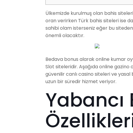
Ülkemizde kurulmuş olan bahis siteler
oran verirken Türk bahis siteleri ise 
sahibi olam isterseniz eğer bu siteden 
önemli olacaktır.
Bedava bonus alarak online kumar oyu
Slot siteleridir. Aşağıda online gazino 
güvenilir canlı casino siteleri ve yasal
uzun bir süredir hizmet veriyor.
Yabancı B
Özellikleri ​​