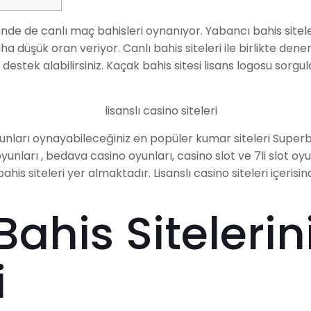
inde de canlı maç bahisleri oynanıyor. Yabancı bahis sitel
daha düşük oran veriyor. Canlı bahis siteleri ile birlikte
destek alabilirsiniz. Kaçak bahis sitesi lisans logosu sorgu
nları oynayabileceğiniz en popüler kumar siteleri Superb
oyunları , bedava casino oyunları, casino slot ve 7li slot oy
 bahis siteleri yer almaktadır. Lisanslı casino siteleri içeri
ahis Sitelerin
​​